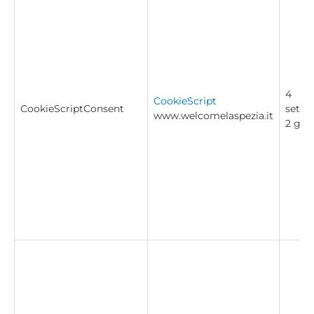
4
CookieScript
CookieScriptConsent
setti
www.welcomelaspezia.it
2 gior