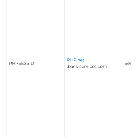
PHP.net
PHPSESSID
Sessi
.back-services.com