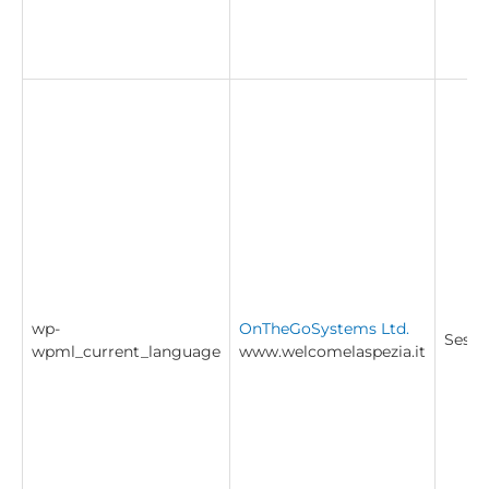
wp-
OnTheGoSystems Ltd.
Sessi
wpml_current_language
www.welcomelaspezia.it