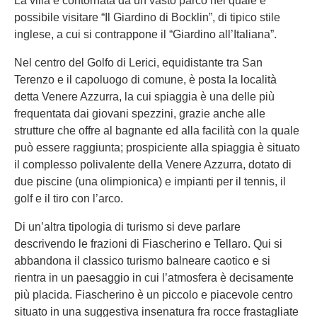
La villa è contornata da un vasto parco nel quale è
possibile visitare “Il Giardino di Bocklin”, di tipico stile
inglese, a cui si contrappone il “Giardino all’Italiana”.
Nel centro del Golfo di Lerici, equidistante tra San
Terenzo e il capoluogo di comune, è posta la località
detta Venere Azzurra, la cui spiaggia è una delle più
frequentata dai giovani spezzini, grazie anche alle
strutture che offre al bagnante ed alla facilità con la quale
può essere raggiunta; prospiciente alla spiaggia è situato
il complesso polivalente della Venere Azzurra, dotato di
due piscine (una olimpionica) e impianti per il tennis, il
golf e il tiro con l’arco.
Di un’altra tipologia di turismo si deve parlare
descrivendo le frazioni di Fiascherino e Tellaro. Qui si
abbandona il classico turismo balneare caotico e si
rientra in un paesaggio in cui l’atmosfera è decisamente
più placida. Fiascherino è un piccolo e piacevole centro
situato in una suggestiva insenatura fra rocce frastagliate