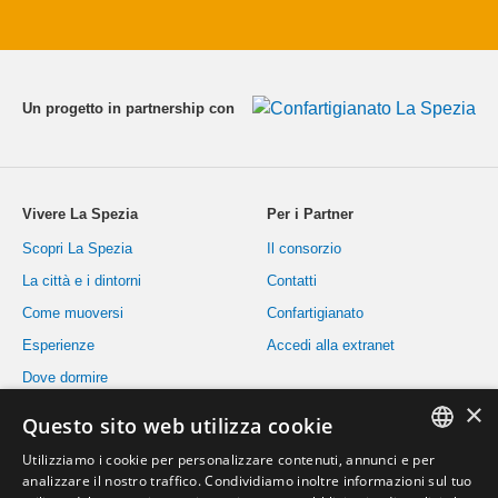
Un progetto in partnership con
Vivere La Spezia
Per i Partner
Scopri La Spezia
Il consorzio
La città e i dintorni
Contatti
Come muoversi
Confartigianato
Esperienze
Accedi alla extranet
Dove dormire
×
Dove mangiare
Questo sito web utilizza cookie
Eventi
Utilizziamo i cookie per personalizzare contenuti, annunci e per
Informazioni utili
ITALIAN
analizzare il nostro traffico. Condividiamo inoltre informazioni sul tuo