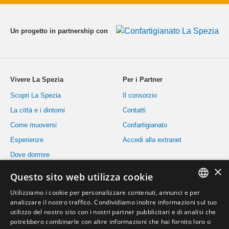
Un progetto in partnership con
Vivere La Spezia
Per i Partner
Scopri La Spezia
Il consorzio
La città e i dintorni
Contatti
Come muoversi
Confartigianato
Esperienze
Accedi alla extranet
Dove dormire
×
Dove mangiare
Questo sito web utilizza cookie
Eventi
Utilizziamo i cookie per personalizzare contenuti, annunci e per
Informazioni utili
ITALIAN
analizzare il nostro traffico. Condividiamo inoltre informazioni sul tuo
utilizzo del nostro sito con i nostri partner pubblicitari e di analisi che
INGLESE
potrebbero combinarle con altre informazioni che hai fornito loro o