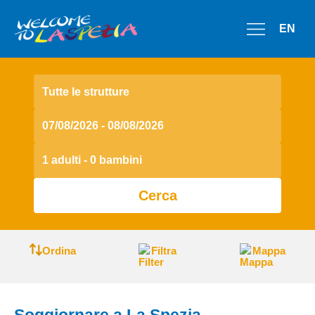
EN
Tutte le strutture
1 adulti - 0 bambini
Cerca
Ordina
Filtra
Mappa