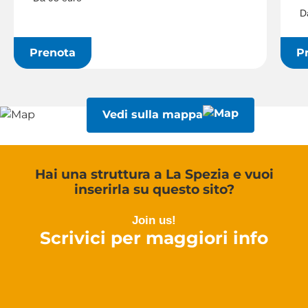
D
Prenota
P
Vedi sulla mappa
Hai una struttura a La Spezia e vuoi
inserirla su questo sito?
Join us!
Scrivici per maggiori info