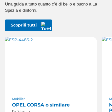
Una guida a tutto quanto c’è di bello e buono a La
Spezia e dintorni.
Scoprili tutti
Mobilità
M
OPEL CORSA o similare
M
P
Da 95
euro