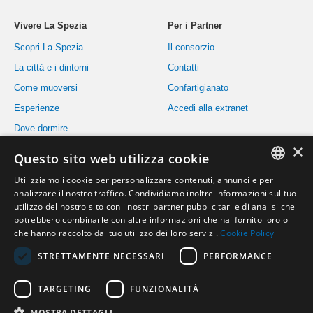
Vivere La Spezia
Per i Partner
Scopri La Spezia
Il consorzio
La città e i dintorni
Contatti
Come muoversi
Confartigianato
Esperienze
Accedi alla extranet
Dove dormire
×
Dove mangiare
Questo sito web utilizza cookie
Eventi
Utilizziamo i cookie per personalizzare contenuti, annunci e per
ITALIAN
Informazioni utili
analizzare il nostro traffico. Condividiamo inoltre informazioni sul tuo
utilizzo del nostro sito con i nostri partner pubblicitari e di analisi che
INGLESE
potrebbero combinarle con altre informazioni che hai fornito loro o
che hanno raccolto dal tuo utilizzo dei loro servizi.
Cookie Policy
Privacy policy
-
Cookie policy
-
Modifica preferenze cookie
STRETTAMENTE NECESSARI
PERFORMANCE
TARGETING
FUNZIONALITÀ
Copyright© 2010 - 2026 Affittacamere e B&B a La Spezia - Policy P.IVA
01308750114
MOSTRA DETTAGLI